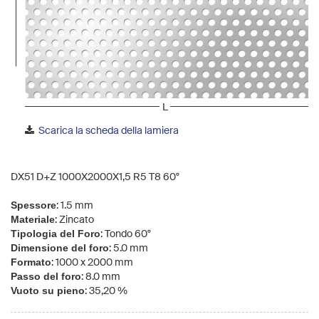
gallery
L
Scarica la scheda della lamiera
Skip
to
the
DX51 D+Z 1000X2000X1,5 R5 T8 60°
beginning
of
: 1.5 mm
Spessore
the
: Zincato
Materiale
images
: Tondo 60°
Tipologia del Foro
gallery
: 5.0 mm
Dimensione del foro
: 1000 x 2000 mm
Formato
: 8.0 mm
Passo del foro
: 35,20 %
Vuoto su pieno